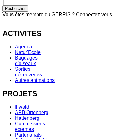
Vous êtes membre du GERRIS ? Connectez-vous !
ACTIVITES
Agenda
Natur'Ecole
Baguages
d'oiseaux
Sorties
découvertes
Autres animations
PROJETS
Illwald
APB Ortenberg
Hattenberg
Commissions
externes
Partenariats