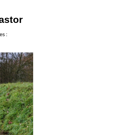
castor
es :